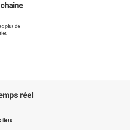
ochaine
ec plus de
ier.
temps réel
illets