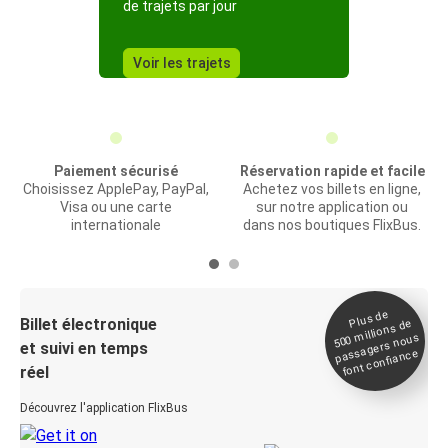
de trajets par jour
Voir les trajets
Paiement sécurisé
Réservation rapide et facile
Choisissez ApplePay, PayPal,
Achetez vos billets en ligne,
Visa ou une carte
sur notre application ou
internationale
dans nos boutiques FlixBus.
Plus de
Billet électronique
millions de
500
passagers nous
et suivi en temps
font confiance
réel
Découvrez l'application FlixBus