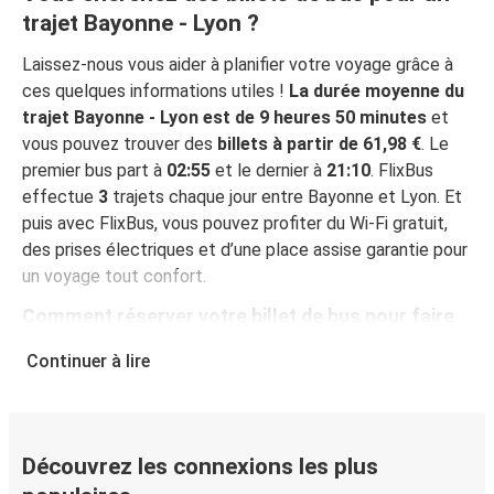
trajet Bayonne - Lyon ?
Laissez-nous vous aider à planifier votre voyage grâce à
ces quelques informations utiles !
La durée moyenne du
trajet Bayonne - Lyon est de 9 heures 50 minutes
et
vous pouvez trouver des
billets à partir de 61,98 €
. Le
premier bus part à
02:55
et le dernier à
21:10
. FlixBus
effectue
3
trajets chaque jour entre Bayonne et Lyon. Et
puis avec FlixBus, vous pouvez profiter du Wi-Fi gratuit,
des prises électriques et d’une place assise garantie pour
un voyage tout confort.
Comment réserver votre billet de bus pour faire
Bayonne - Lyon
Continuer à lire
Vous pouvez effectuer votre réservation sur ce site Web
ou sur l'application gratuite de FlixBus : c’est facile et
rapide ! Lorsque vous achetez votre billet Bayonne - Lyon
en ligne, vous pouvez choisir entre différents modes de
Découvrez les connexions les plus
paiement sécurisés : carte bancaire, PayPal, Google Pay