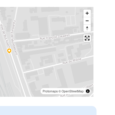
Protomaps
©
OpenStreetMap