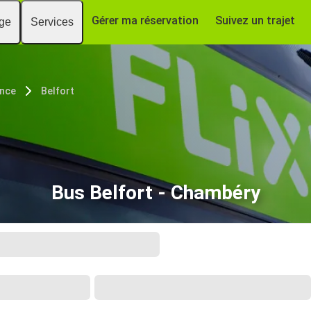
Gérer ma réservation
Suivez un trajet
age
Services
nce
Belfort
Bus Belfort - Chambéry