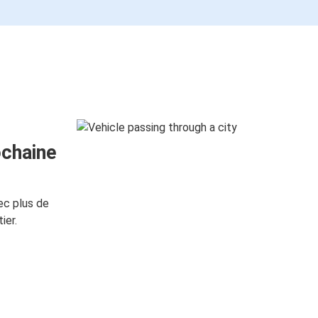
ochaine
ec plus de
ier.