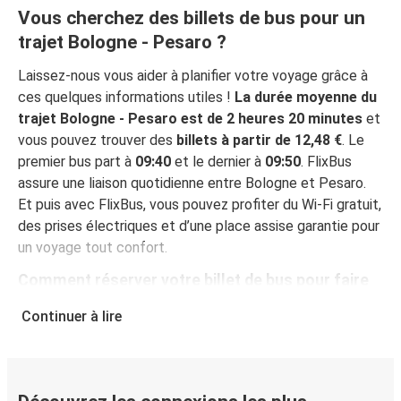
Vous cherchez des billets de bus pour un
trajet Bologne - Pesaro ?
Laissez-nous vous aider à planifier votre voyage grâce à
ces quelques informations utiles !
La durée moyenne du
trajet Bologne - Pesaro est de 2 heures 20 minutes
et
vous pouvez trouver des
billets à partir de 12,48 €
. Le
premier bus part à
09:40
et le dernier à
09:50
. FlixBus
assure une liaison quotidienne entre Bologne et Pesaro.
Et puis avec FlixBus, vous pouvez profiter du Wi-Fi gratuit,
des prises électriques et d’une place assise garantie pour
un voyage tout confort.
Comment réserver votre billet de bus pour faire
Bologne - Pesaro
Continuer à lire
Vous pouvez effectuer votre réservation sur ce site Web
ou sur l'application gratuite de FlixBus : c’est facile et
rapide ! Lorsque vous achetez votre billet Bologne -
Pesaro en ligne, vous pouvez choisir entre différents