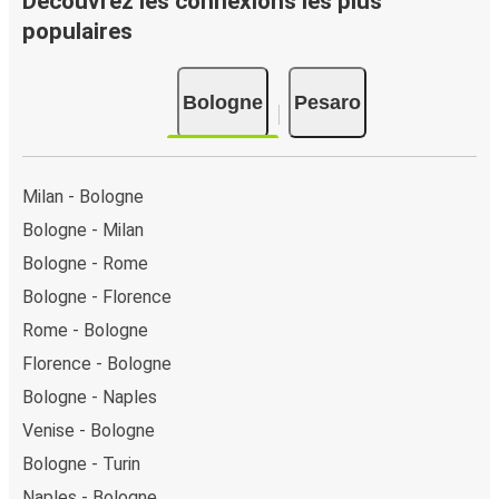
Découvrez les connexions les plus
modes de paiement sécurisés : carte bancaire, PayPal,
populaires
Google Pay ou encore Apple Pay. Vous pouvez également
payer en espèces (dans un point de vente ou lorsque vous
Bologne
Pesaro
montez à bord du bus).
Milan - Bologne
Bologne - Milan
Bologne - Rome
Bologne - Florence
Rome - Bologne
Florence - Bologne
Bologne - Naples
Venise - Bologne
Bologne - Turin
Naples - Bologne