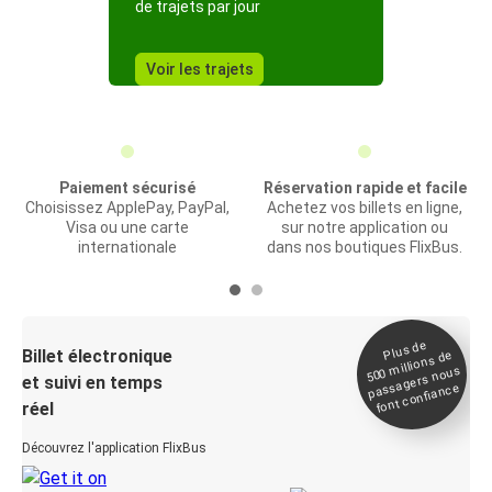
de trajets par jour
Voir les trajets
Paiement sécurisé
Réservation rapide et facile
Choisissez ApplePay, PayPal,
Achetez vos billets en ligne,
Visa ou une carte
sur notre application ou
internationale
dans nos boutiques FlixBus.
Plus de
Billet électronique
millions de
500
passagers nous
et suivi en temps
font confiance
réel
Découvrez l'application FlixBus