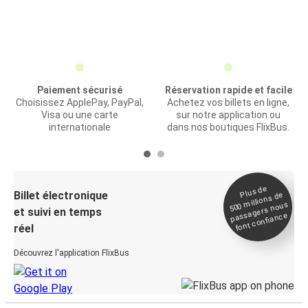
Paiement sécurisé
Réservation rapide et facile
Choisissez ApplePay, PayPal,
Achetez vos billets en ligne,
Visa ou une carte
sur notre application ou
internationale
dans nos boutiques FlixBus.
Plus de
Billet électronique
millions de
500
passagers nous
et suivi en temps
font confiance
réel
Découvrez l'application FlixBus