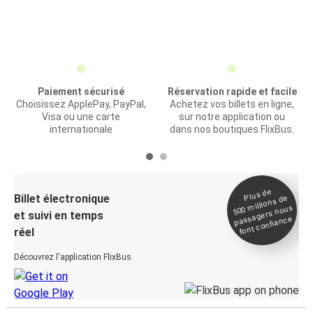
Paiement sécurisé
Réservation rapide et facile
Choisissez ApplePay, PayPal,
Achetez vos billets en ligne,
Visa ou une carte
sur notre application ou
internationale
dans nos boutiques FlixBus.
Plus de
Billet électronique
millions de
500
passagers nous
et suivi en temps
font confiance
réel
Découvrez l'application FlixBus