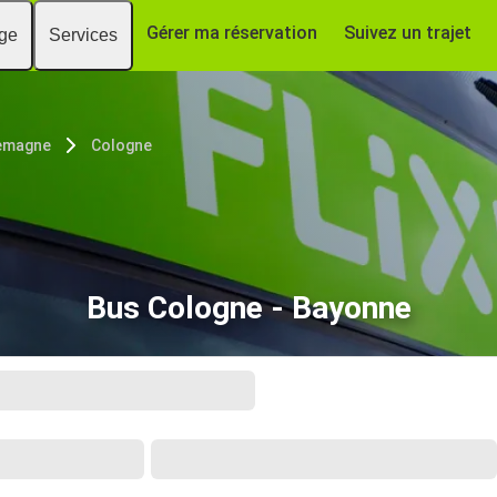
Gérer ma réservation
Suivez un trajet
age
Services
emagne
Cologne
Bus Cologne - Bayonne