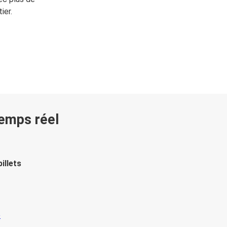
ier.
temps réel
illets