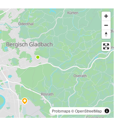
Protomaps
©
OpenStreetMap