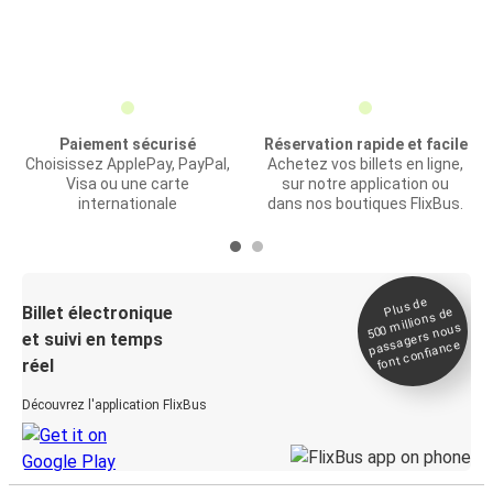
Paiement sécurisé
Réservation rapide et facile
Choisissez ApplePay, PayPal,
Achetez vos billets en ligne,
Visa ou une carte
sur notre application ou
internationale
dans nos boutiques FlixBus.
Plus de
Billet électronique
millions de
500
passagers nous
et suivi en temps
font confiance
réel
Découvrez l'application FlixBus