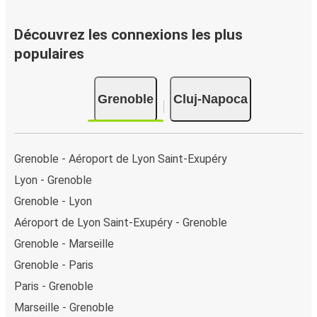
rapide ! Lorsque vous achetez votre billet Grenoble - Cluj-
Napoca en ligne, vous pouvez choisir entre différents
Découvrez les connexions les plus
modes de paiement sécurisés : carte bancaire, PayPal,
populaires
Google Pay ou encore Apple Pay. Vous pouvez également
payer en espèces (dans un point de vente ou lorsque vous
Grenoble
Cluj-Napoca
montez à bord du bus).
Grenoble - Aéroport de Lyon Saint-Exupéry
Lyon - Grenoble
Grenoble - Lyon
Aéroport de Lyon Saint-Exupéry - Grenoble
Grenoble - Marseille
Grenoble - Paris
Paris - Grenoble
Marseille - Grenoble