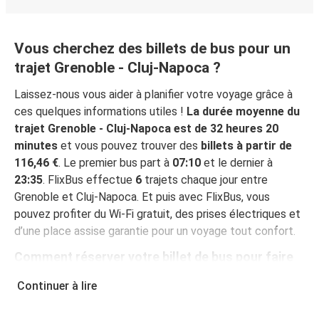
Vous cherchez des billets de bus pour un
trajet Grenoble - Cluj-Napoca ?
Laissez-nous vous aider à planifier votre voyage grâce à
ces quelques informations utiles !
La durée moyenne du
trajet Grenoble - Cluj-Napoca est de 32 heures 20
minutes
et vous pouvez trouver des
billets à partir de
116,46 €
. Le premier bus part à
07:10
et le dernier à
23:35
. FlixBus effectue
6
trajets chaque jour entre
Grenoble et Cluj-Napoca. Et puis avec FlixBus, vous
pouvez profiter du Wi-Fi gratuit, des prises électriques et
d’une place assise garantie pour un voyage tout confort.
Comment réserver votre billet de bus pour faire
Grenoble - Cluj-Napoca
Continuer à lire
Vous pouvez effectuer votre réservation sur ce site Web
ou sur l'application gratuite de FlixBus : c’est facile et