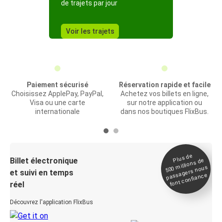
de trajets par jour
Voir les trajets
Paiement sécurisé
Réservation rapide et facile
Choisissez ApplePay, PayPal,
Achetez vos billets en ligne,
Visa ou une carte
sur notre application ou
internationale
dans nos boutiques FlixBus.
Plus de
Billet électronique
millions de
500
passagers nous
et suivi en temps
font confiance
réel
Découvrez l'application FlixBus