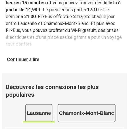
heures 15 minutes
et vous pouvez trouver des
billets à
partir de 14,98 €
. Le premier bus part à
17:10
et le
dernier à
21:30
. FlixBus effectue
2
trajets chaque jour
entre Lausanne et Chamonix-Mont-Blanc. Et puis avec
FlixBus, vous pouvez profiter du Wi-Fi gratuit, des prises
électriques et d’une place assise garantie pour un voyage
tout confort.
Comment réserver votre billet de bus pour faire
Continuer à lire
Lausanne - Chamonix-Mont-Blanc
Vous pouvez effectuer votre réservation sur ce site Web
ou sur l'application gratuite de FlixBus : c’est facile et
rapide ! Lorsque vous achetez votre billet Lausanne -
Découvrez les connexions les plus
Chamonix-Mont-Blanc en ligne, vous pouvez choisir entre
populaires
différents modes de paiement sécurisés : carte bancaire,
PayPal, Google Pay ou encore Apple Pay. Vous pouvez
Lausanne
Chamonix-Mont-Blanc
également payer en espèces (dans un point de vente ou
lorsque vous montez à bord du bus).