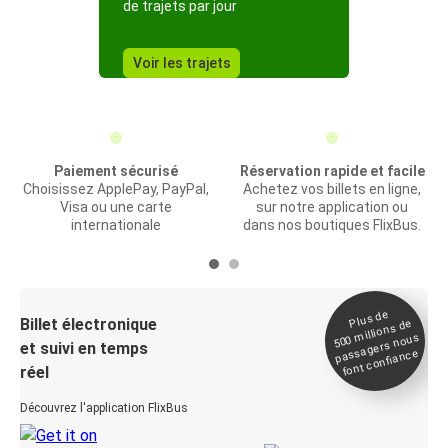
de trajets par jour
Voir les trajets
Paiement sécurisé
Réservation rapide et facile
Choisissez ApplePay, PayPal,
Achetez vos billets en ligne,
Visa ou une carte
sur notre application ou
internationale
dans nos boutiques FlixBus.
Plus de
Billet électronique
millions de
500
passagers nous
et suivi en temps
font confiance
réel
Découvrez l'application FlixBus