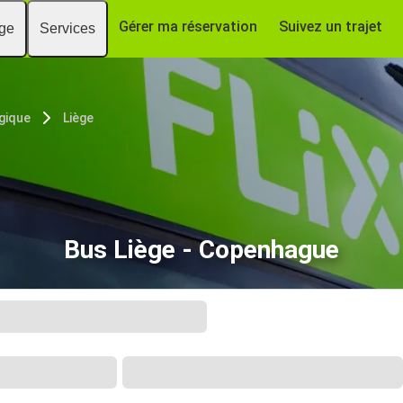
Gérer ma réservation
Suivez un trajet
age
Services
gique
Liège
Bus Liège - Copenhague