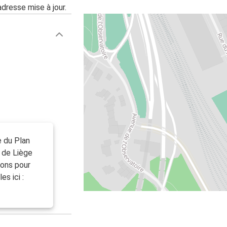
adresse mise à jour.
e du Plan
e de Liège
ions pour
s ici :