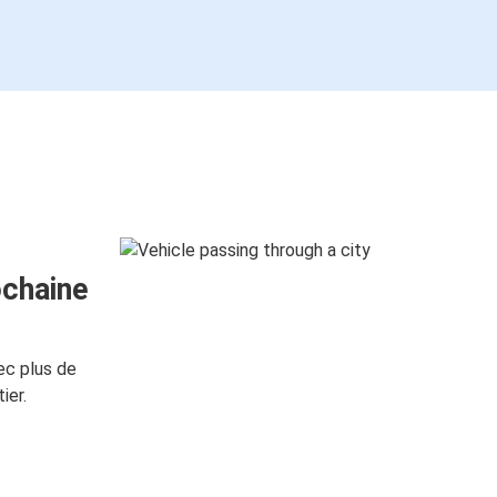
ochaine
ec plus de
ier.