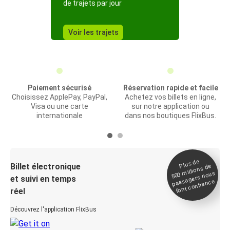
de trajets par jour
Voir les trajets
Paiement sécurisé
Réservation rapide et facile
Choisissez ApplePay, PayPal,
Achetez vos billets en ligne,
Visa ou une carte
sur notre application ou
internationale
dans nos boutiques FlixBus.
Plus de
Billet électronique
millions de
500
passagers nous
et suivi en temps
font confiance
réel
Découvrez l'application FlixBus