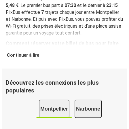
5,48 €
. Le premier bus part à
07:30
et le dernier à
23:15
.
FlixBus effectue
7
trajets chaque jour entre Montpellier
et Narbonne. Et puis avec FlixBus, vous pouvez profiter du
Wi-Fi gratuit, des prises électriques et d’une place assise
garantie pour un voyage tout confort.
Comment réserver votre billet de bus pour faire
Montpellier - Narbonne
Continuer à lire
Vous pouvez effectuer votre réservation sur ce site Web
ou sur l'application gratuite de FlixBus : c’est facile et
rapide ! Lorsque vous achetez votre billet Montpellier -
Narbonne en ligne, vous pouvez choisir entre différents
Découvrez les connexions les plus
modes de paiement sécurisés : carte bancaire, PayPal,
populaires
Google Pay ou encore Apple Pay. Vous pouvez également
payer en espèces (dans un point de vente ou lorsque vous
Montpellier
Narbonne
montez à bord du bus).