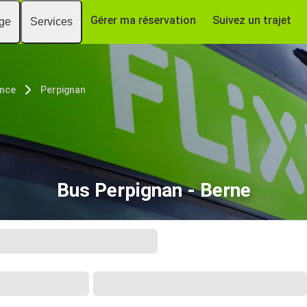
Gérer ma réservation
Suivez un trajet
age
Services
nce
Perpignan
Bus Perpignan - Berne