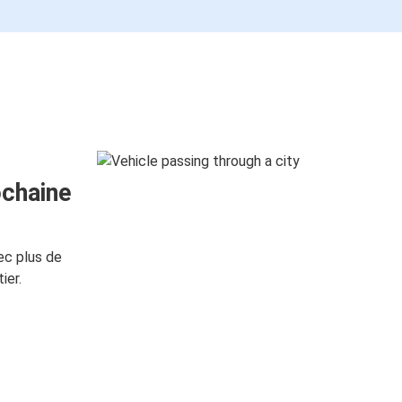
ochaine
ec plus de
ier.