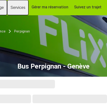
Gérer ma réservation
Suivez un trajet
age
Services
nce
Perpignan
Bus Perpignan - Genève