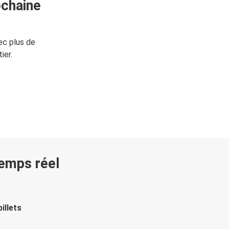
ochaine
ec plus de
ier.
temps réel
illets