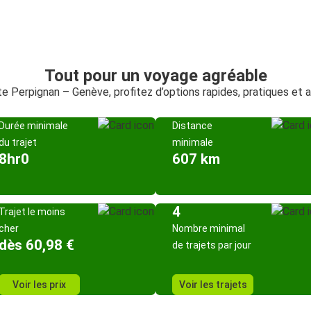
Tout pour un voyage agréable
ute Perpignan – Genève, profitez d’options rapides, pratiques et 
Durée minimale
Distance
du trajet
minimale
8hr0
607 km
4
Trajet le moins
cher
Nombre minimal
dès 60,98 €
de trajets par jour
Voir les prix
Voir les trajets