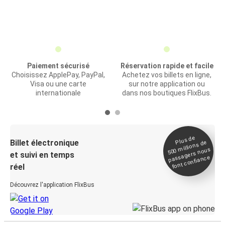
Paiement sécurisé
Réservation rapide et facile
Choisissez ApplePay, PayPal,
Achetez vos billets en ligne,
Visa ou une carte
sur notre application ou
internationale
dans nos boutiques FlixBus.
Plus de
Billet électronique
millions de
500
passagers nous
et suivi en temps
font confiance
réel
Découvrez l'application FlixBus