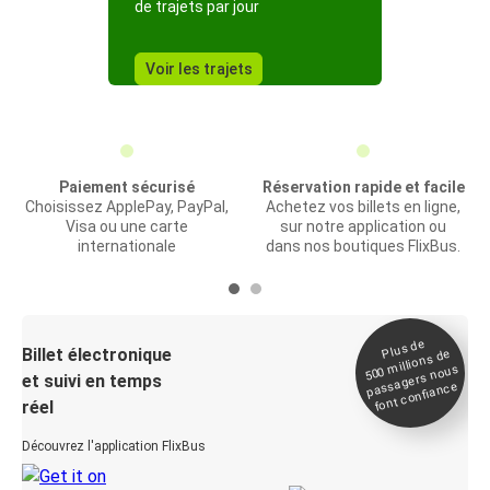
de trajets par jour
Voir les trajets
Paiement sécurisé
Réservation rapide et facile
Choisissez ApplePay, PayPal,
Achetez vos billets en ligne,
Visa ou une carte
sur notre application ou
internationale
dans nos boutiques FlixBus.
Plus de
Billet électronique
millions de
500
passagers nous
et suivi en temps
font confiance
réel
Découvrez l'application FlixBus