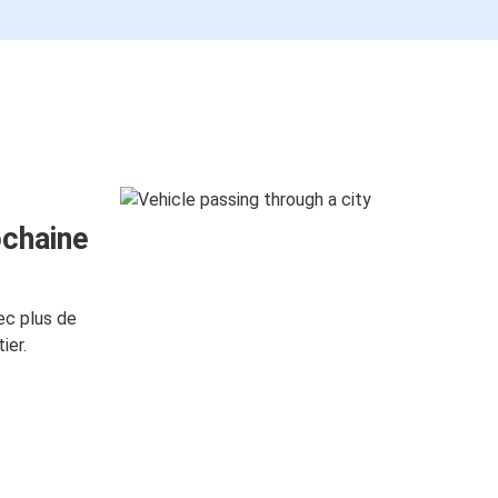
ochaine
ec plus de
ier.