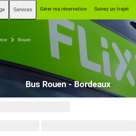
Gérer ma réservation
Suivez un trajet
age
Services
nce
Rouen
Bus Rouen - Bordeaux