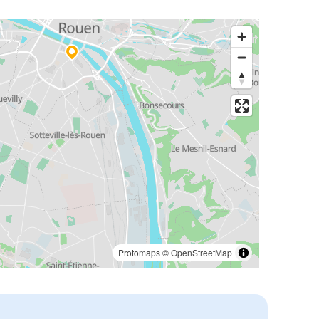
Protomaps
©
OpenStreetMap