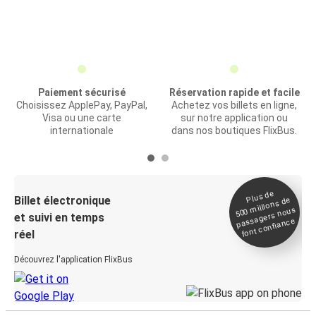
Paiement sécurisé
Réservation rapide et facile
Choisissez ApplePay, PayPal,
Achetez vos billets en ligne,
Visa ou une carte
sur notre application ou
internationale
dans nos boutiques FlixBus.
Plus de
Billet électronique
millions de
500
passagers nous
et suivi en temps
font confiance
réel
Découvrez l'application FlixBus