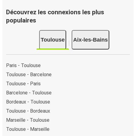
rapide ! Lorsque vous achetez votre billet Toulouse - Aix-
les-Bains en ligne, vous pouvez choisir entre différents
Découvrez les connexions les plus
modes de paiement sécurisés : carte bancaire, PayPal,
populaires
Google Pay ou encore Apple Pay. Vous pouvez également
payer en espèces (dans un point de vente ou lorsque vous
Toulouse
Aix-les-Bains
montez à bord du bus).
Paris - Toulouse
Toulouse - Barcelone
Toulouse - Paris
Barcelone - Toulouse
Bordeaux - Toulouse
Toulouse - Bordeaux
Marseille - Toulouse
Toulouse - Marseille