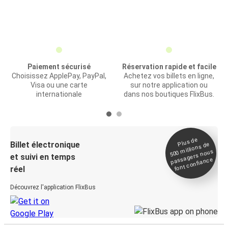
Paiement sécurisé
Réservation rapide et facile
Choisissez ApplePay, PayPal,
Achetez vos billets en ligne,
Visa ou une carte
sur notre application ou
internationale
dans nos boutiques FlixBus.
Plus de
Billet électronique
millions de
500
passagers nous
et suivi en temps
font confiance
réel
Découvrez l'application FlixBus