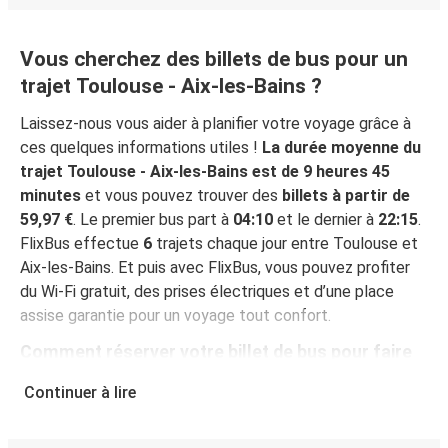
Vous cherchez des billets de bus pour un
trajet Toulouse - Aix-les-Bains ?
Laissez-nous vous aider à planifier votre voyage grâce à
ces quelques informations utiles !
La durée moyenne du
trajet Toulouse - Aix-les-Bains est de 9 heures 45
minutes
et vous pouvez trouver des
billets à partir de
59,97 €
. Le premier bus part à
04:10
et le dernier à
22:15
.
FlixBus effectue
6
trajets chaque jour entre Toulouse et
Aix-les-Bains. Et puis avec FlixBus, vous pouvez profiter
du Wi-Fi gratuit, des prises électriques et d’une place
assise garantie pour un voyage tout confort.
Comment réserver votre billet de bus pour faire
Toulouse - Aix-les-Bains
Continuer à lire
Vous pouvez effectuer votre réservation sur ce site Web
ou sur l'application gratuite de FlixBus : c’est facile et