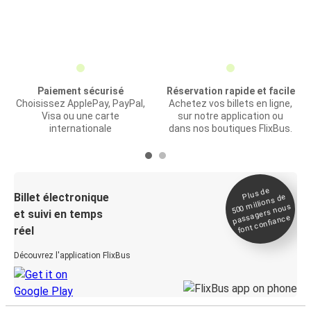
Paiement sécurisé
Réservation rapide et facile
Choisissez ApplePay, PayPal,
Achetez vos billets en ligne,
Visa ou une carte
sur notre application ou
internationale
dans nos boutiques FlixBus.
Plus de
Billet électronique
millions de
500
passagers nous
et suivi en temps
font confiance
réel
Découvrez l'application FlixBus