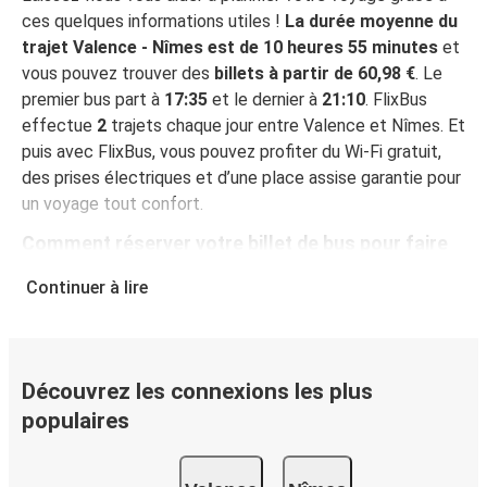
ces quelques informations utiles !
La durée moyenne du
trajet Valence - Nîmes est de 10 heures 55 minutes
et
vous pouvez trouver des
billets à partir de 60,98 €
. Le
premier bus part à
17:35
et le dernier à
21:10
. FlixBus
effectue
2
trajets chaque jour entre Valence et Nîmes. Et
puis avec FlixBus, vous pouvez profiter du Wi-Fi gratuit,
des prises électriques et d’une place assise garantie pour
un voyage tout confort.
Comment réserver votre billet de bus pour faire
Valence - Nîmes
Continuer à lire
Vous pouvez effectuer votre réservation sur ce site Web
ou sur l'application gratuite de FlixBus : c’est facile et
rapide ! Lorsque vous achetez votre billet Valence -
Nîmes en ligne, vous pouvez choisir entre différents
Découvrez les connexions les plus
modes de paiement sécurisés : carte bancaire, PayPal,
populaires
Google Pay ou encore Apple Pay. Vous pouvez également
payer en espèces (dans un point de vente ou lorsque vous