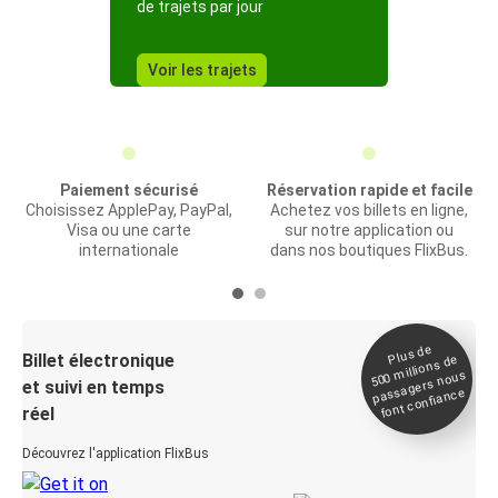
de trajets par jour
Voir les trajets
Paiement sécurisé
Réservation rapide et facile
Choisissez ApplePay, PayPal,
Achetez vos billets en ligne,
Visa ou une carte
sur notre application ou
internationale
dans nos boutiques FlixBus.
Plus de
Billet électronique
millions de
500
passagers nous
et suivi en temps
font confiance
réel
Découvrez l'application FlixBus