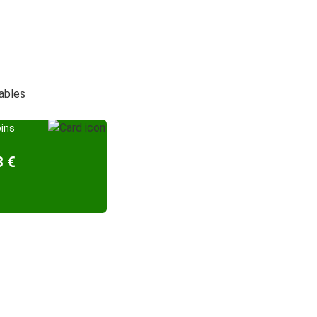
dables
oins
3 €