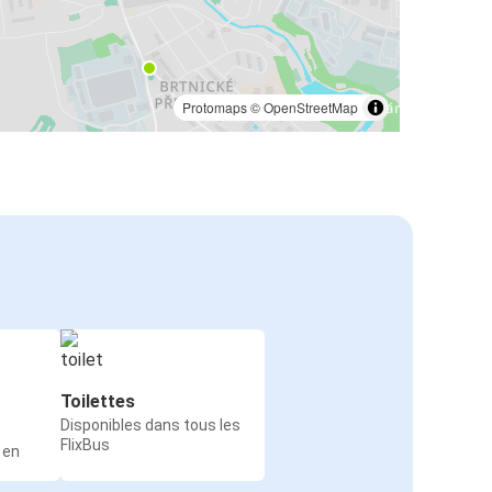
Protomaps
©
OpenStreetMap
Toilettes
Disponibles dans tous les
FlixBus
 en