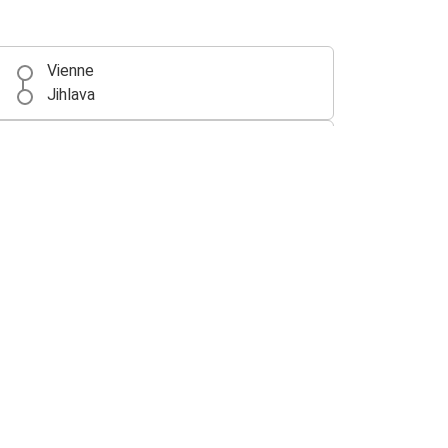
Vienne
Jihlava
Olomouc
Jihlava
Jihlava
Paris