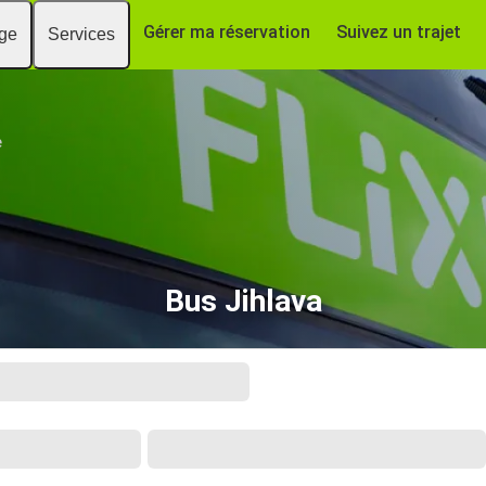
Gérer ma réservation
Suivez un trajet
age
Services
e
Bus Jihlava