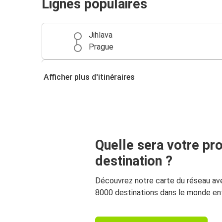
Lignes populaires
Jihlava
Prague
Jihlava
Afficher plus d'itinéraires
Vienne
Paris
Jihlava
Quelle sera votre pr
Jihlava
Aéroport de Prague
destination ?
Découvrez notre carte du réseau av
8000 destinations dans le monde ent