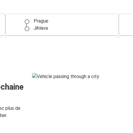
Prague
Jihlava
Aéroport de Prague
Jihlava
Jihlava
Olomouc
ochaine
ec plus de
ier.