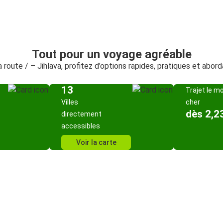
Tout pour un voyage agréable
a route / – Jihlava, profitez d’options rapides, pratiques et abor
13
Trajet le m
Villes
cher
dès 2,2
directement
accessibles
Voir la carte