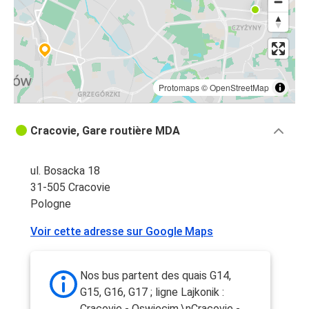
Protomaps
©
OpenStreetMap
Cracovie, Gare routière MDA
ul. Bosacka 18
31-505 Cracovie
Pologne
Voir cette adresse sur Google Maps
Nos bus partent des quais G14,
G15, G16, G17 ; ligne Lajkonik :
Cracovie - Oswiecim,\nCracovie -