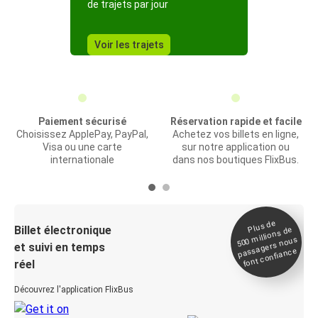
de trajets par jour
Voir les trajets
Paiement sécurisé
Réservation rapide et facile
Choisissez ApplePay, PayPal,
Achetez vos billets en ligne,
Visa ou une carte
sur notre application ou
internationale
dans nos boutiques FlixBus.
Plus de
Billet électronique
millions de
500
passagers nous
et suivi en temps
font confiance
réel
Découvrez l'application FlixBus