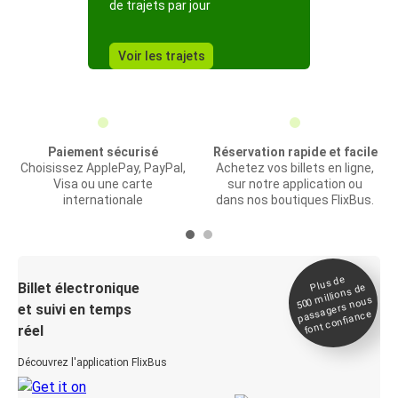
de trajets par jour
Voir les trajets
Paiement sécurisé
Réservation rapide et facile
Choisissez ApplePay, PayPal,
Achetez vos billets en ligne,
Visa ou une carte
sur notre application ou
internationale
dans nos boutiques FlixBus.
Plus de
Billet électronique
millions de
500
passagers nous
et suivi en temps
font confiance
réel
Découvrez l'application FlixBus