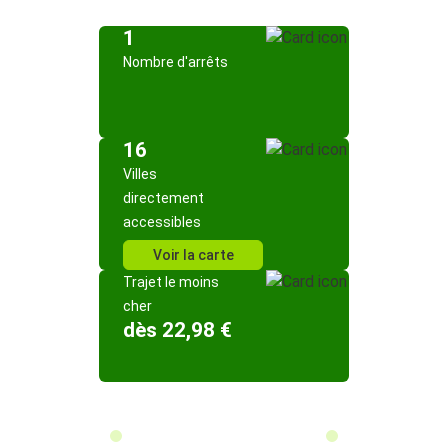
1
Nombre d'arrêts
16
Villes
directement
accessibles
Voir la carte
Trajet le moins
cher
dès 22,98 €