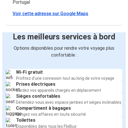
Portugal
Arco de Baúlhe
Voir cette adresse sur Google Maps
Clermont-Ferrand
Nantes
Les meilleurs services à bord
Arco de Baúlhe
Options disponibles pour rendre votre voyage plus
Poitiers
confortable :
Arco de Baúlhe
Rennes
Wi-Fi gratuit
Arco de Baúlhe
Profitez d'une connexion tout au long de votre voyage
Prises électriques
Gardez vos appareils chargés en déplacement
Saintes
Sièges confortables
Arco de Baúlhe
Détendez-vous avec espace jambes et sièges inclinables
Compartiment à bagages
Arco de Baúlhe
Rangez vos affaires en toute sécurité
Toilettes
Clermont-Ferrand
Disponibles dans tous les FlixBus