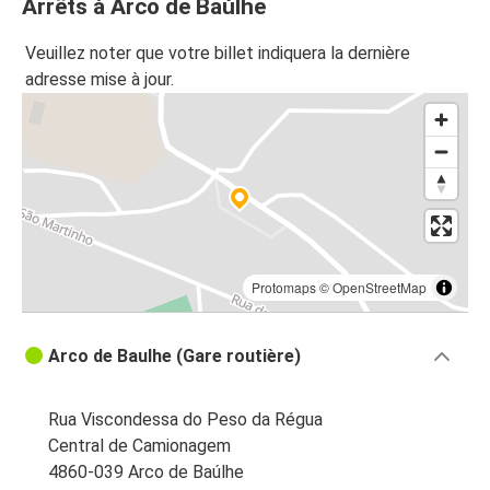
Arrêts à Arco de Baúlhe
Versailles
Veuillez noter que votre billet indiquera la dernière
Arco de Baúlhe
adresse mise à jour.
Arco de Baúlhe
Poitiers
Poitiers
Arco de Baúlhe
Arco de Baúlhe
Protomaps
©
OpenStreetMap
Bruxelles
Arco de Baulhe (Gare routière)
Rennes
Arco de Baúlhe
Rua Viscondessa do Peso da Régua
Clermont-Ferrand
Central de Camionagem
Arco de Baúlhe
4860-039 Arco de Baúlhe