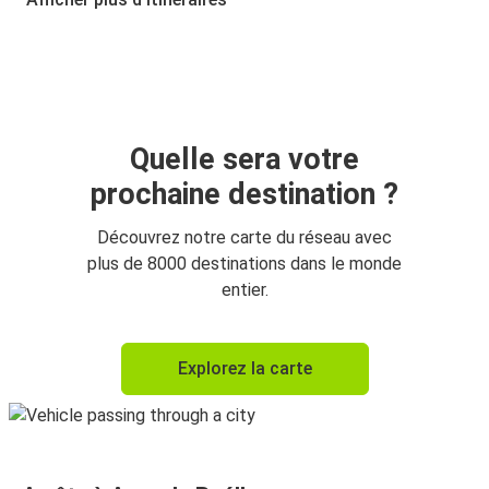
Arco de Baúlhe
Lille
Arco de Baúlhe
Tours
Quelle sera votre
prochaine destination ?
Tours
Arco de Baúlhe
Découvrez notre carte du réseau avec
plus de 8000 destinations dans le monde
Paris
entier.
Arco de Baúlhe
Arco de Baúlhe
Explorez la carte
Nantes
Bruxelles
Arco de Baúlhe