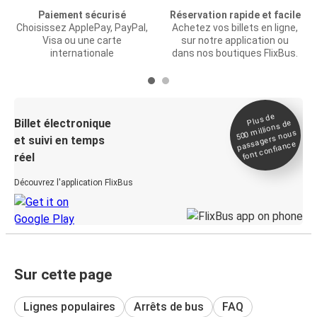
Paiement sécurisé
Réservation rapide et facile
Choisissez ApplePay, PayPal,
Achetez vos billets en ligne,
Visa ou une carte
sur notre application ou
internationale
dans nos boutiques FlixBus.
Plus de
Billet électronique
millions de
500
passagers nous
et suivi en temps
font confiance
réel
Découvrez l'application FlixBus
Sur cette page
Lignes populaires
Arrêts de bus
FAQ