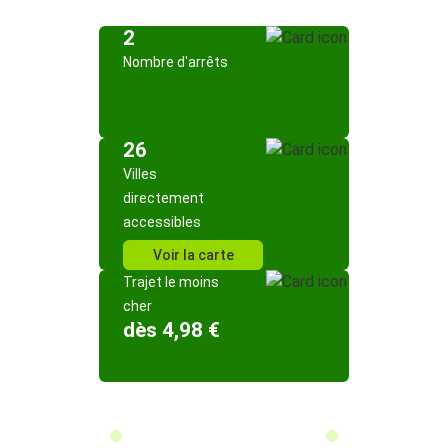
2
Nombre d'arrêts
26
Villes
directement
accessibles
Voir la carte
Trajet le moins
cher
dès 4,98 €