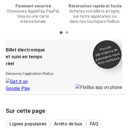
Paiement sécurisé
Réservation rapide et facile
Choisissez ApplePay, PayPal,
Achetez vos billets en ligne,
Visa ou une carte
sur notre application ou
internationale
dans nos boutiques FlixBus.
Plus de
Billet électronique
millions de
500
passagers nous
et suivi en temps
font confiance
réel
Découvrez l'application FlixBus
Sur cette page
Lignes populaires
Arrêts de bus
FAQ