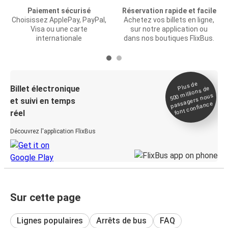
Paiement sécurisé
Réservation rapide et facile
Choisissez ApplePay, PayPal,
Achetez vos billets en ligne,
Visa ou une carte
sur notre application ou
internationale
dans nos boutiques FlixBus.
Plus de
Billet électronique
millions de
500
passagers nous
et suivi en temps
font confiance
réel
Découvrez l'application FlixBus
Sur cette page
Lignes populaires
Arrêts de bus
FAQ