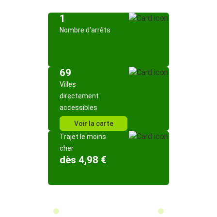
1
Nombre d'arrêts
69
Villes
directement
accessibles
Voir la carte
Trajet le moins
cher
dès 4,98 €