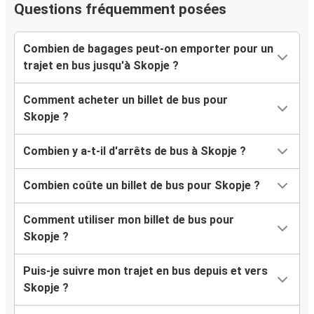
Questions fréquemment posées
Skopje
Bujanovac
Combien de bagages peut-on emporter pour un
trajet en bus jusqu'à Skopje ?
Karlsruhe
Skopje
Comment acheter un billet de bus pour
Skopje ?
Skopje
Karlsruhe
Combien y a-t-il d'arrêts de bus à Skopje ?
Skopje
Combien coûte un billet de bus pour Skopje ?
Paris
Comment utiliser mon billet de bus pour
Bujanovac
Skopje ?
Skopje
Puis-je suivre mon trajet en bus depuis et vers
Paris
Skopje ?
Skopje