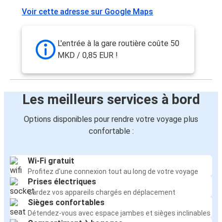
Voir cette adresse sur Google Maps
Ljubljana
Skopje
L'entrée à la gare routière coûte 50
Skopje
MKD / 0,85 EUR !
Sarajevo
Skopje
Les meilleurs services à bord
Ljubljana
Options disponibles pour rendre votre voyage plus
Skopje
confortable :
Vienne
Vranje
Wi-Fi gratuit
Profitez d'une connexion tout au long de votre voyage
Skopje
Prises électriques
Gardez vos appareils chargés en déplacement
Skopje
Sièges confortables
Zurich
Détendez-vous avec espace jambes et sièges inclinables