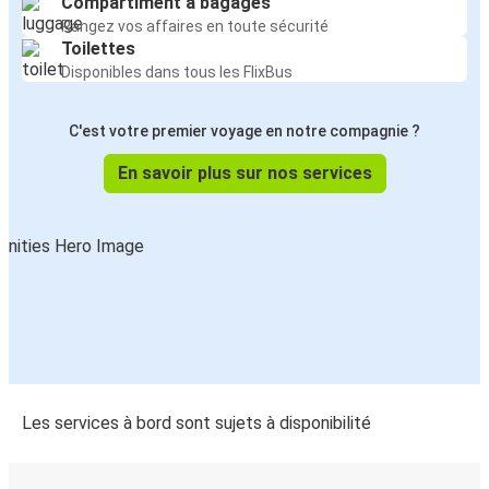
Compartiment à bagages
Zurich
Rangez vos affaires en toute sécurité
Toilettes
Skopje
Disponibles dans tous les FlixBus
Skopje
C'est votre premier voyage en notre compagnie ?
Vlore
En savoir plus sur nos services
Lyon
Skopje
Tetovo
Skopje
Skopje
Lyon
Les services à bord sont sujets à disponibilité
Skopje
Vranje