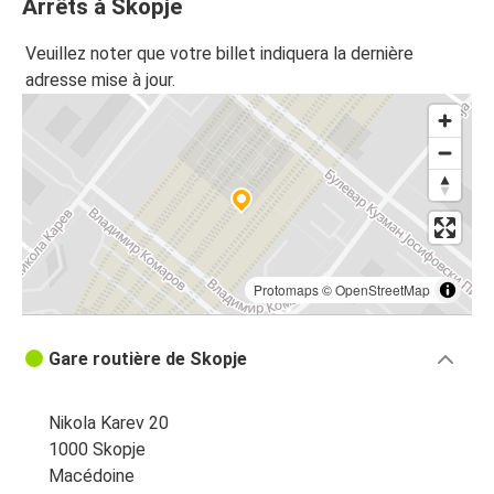
Arrêts à Skopje
Skopje
Veuillez noter que votre billet indiquera la dernière
Nich
adresse mise à jour.
Nich
Skopje
Zagreb
Skopje
Skopje
Protomaps
©
OpenStreetMap
Zagreb
Gare routière de Skopje
Vienne
Skopje
Nikola Karev 20
Skopje
1000 Skopje
Tetovo
Macédoine