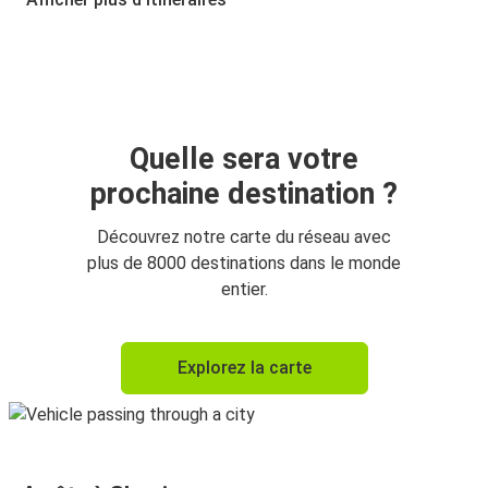
Tirana
Skopje
Skopje
Belgrade
Quelle sera votre
prochaine destination ?
Belgrade
Skopje
Découvrez notre carte du réseau avec
plus de 8000 destinations dans le monde
Skopje
entier.
Tirana
Thessalonique
Explorez la carte
Skopje
Skopje
Thessalonique