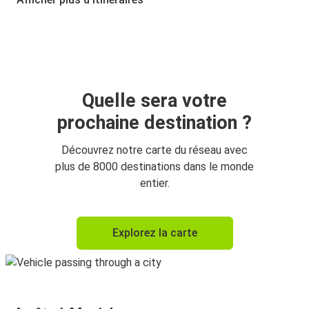
Berlin
Munich
Munich
Vienne
Quelle sera votre
prochaine destination ?
Prague
Munich
Découvrez notre carte du réseau avec
plus de 8000 destinations dans le monde
Vienne
entier.
Munich
Munich
Explorez la carte
Innsbruck
Munich
Milan