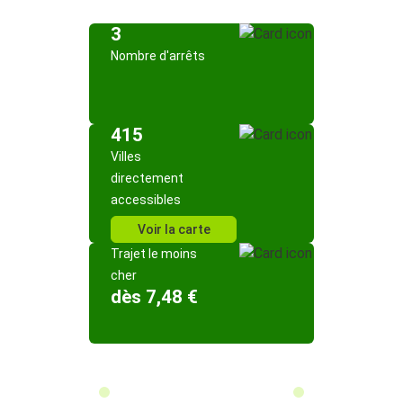
3
Nombre d'arrêts
415
Villes
directement
accessibles
Voir la carte
Trajet le moins
cher
dès 7,48 €