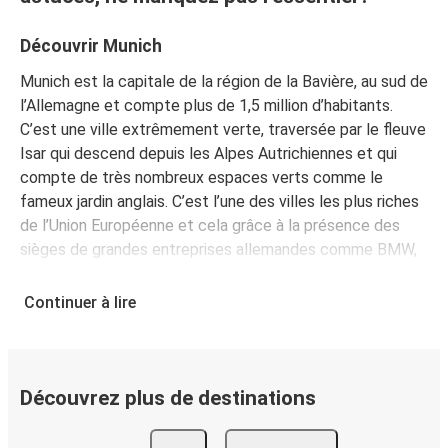
Karlsruhe
Munich
Découvrir Munich
Munich est la capitale de la région de la Bavière, au sud de
Munich
l’Allemagne et compte plus de 1,5 million d’habitants.
Ljubljana
C’est une ville extrêmement verte, traversée par le fleuve
Isar qui descend depuis les Alpes Autrichiennes et qui
Salzbourg
compte de très nombreux espaces verts comme le
Munich
fameux jardin anglais. C’est l’une des villes les plus riches
de l’Union Européenne et cela grâce à la présence des
Munich
sièges de grandes entreprises allemandes comme BMW,
Constance
Siemens ou Allianz. Munich est un parfait mélange de
traditions mais aussi de modernité et c’est aussi à cela
Continuer à lire
Rome
que Munich doit sa réputation pour être l’une des plus
Munich
agréables à vivre au monde. Munich est mondialement
connue car c’est ici que se déroule chaque année depuis
Cologne
plus de 200 ans la fameuse « Oktoberfest », la plus
Découvrez plus de destinations
Munich
grande fête de la bière au monde !
Pendant
l'Oktoberfest de 2015, 7,7 milions de litres de bières