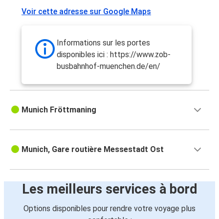
Voir cette adresse sur Google Maps
Munich
Fribourg-en-Brisgau
Informations sur les portes
Munich
disponibles ici : https://www.zob-
Zagreb
busbahnhof-muenchen.de/en/
Munich
Venise
Munich Fröttmaning
Fribourg-en-Brisgau
Munich
Munich, Gare routière Messestadt Ost
Budapest
Munich
Les meilleurs services à bord
Munich
Francfort
Options disponibles pour rendre votre voyage plus