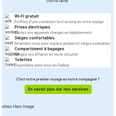
confortable :
Paris
Munich
Wi-Fi gratuit
Profitez d'une connexion tout au long de votre voyage
Francfort
Prises électriques
Munich
Gardez vos appareils chargés en déplacement
Sièges confortables
Détendez-vous avec espace jambes et sièges inclinables
Munich
Compartiment à bagages
Nuremberg
Rangez vos affaires en toute sécurité
Toilettes
Munich
Disponibles dans tous les FlixBus
Vérone
C'est votre premier voyage en notre compagnie ?
Munich
Bolzano
En savoir plus sur nos services
Nuremberg
Munich