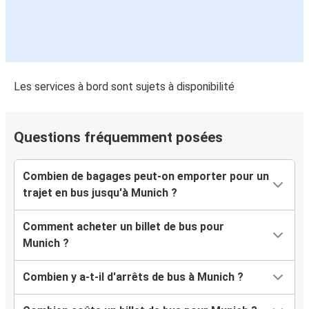
Munich
Hambourg
Vérone
Munich
Les services à bord sont sujets à disponibilité
Hambourg
Munich
Questions fréquemment posées
Bolzano
Combien de bagages peut-on emporter pour un
Munich
trajet en bus jusqu'à Munich ?
Venise
Comment acheter un billet de bus pour
Munich
Munich ?
Zagreb
Combien y a-t-il d'arrêts de bus à Munich ?
Munich