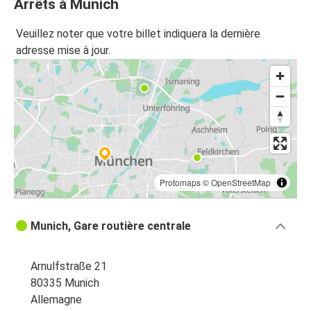
Arrêts à Munich
Munich
Veuillez noter que votre billet indiquera la dernière
Stuttgart
adresse mise à jour.
Stuttgart
Munich
Milan
Munich
Munich
Protomaps
©
OpenStreetMap
Budapest
Munich, Gare routière centrale
Innsbruck
Munich
Arnulfstraße 21
Munich
80335 Munich
Paris
Allemagne