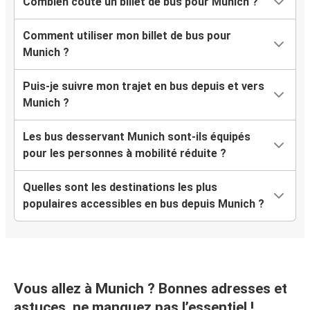
Combien coûte un billet de bus pour Munich ?
Munich
Salzbourg
Comment utiliser mon billet de bus pour
Munich ?
Munich
Cologne
Puis-je suivre mon trajet en bus depuis et vers
Munich ?
Constance
Munich
Les bus desservant Munich sont-ils équipés
pour les personnes à mobilité réduite ?
Munich
Rome
Quelles sont les destinations les plus
populaires accessibles en bus depuis Munich ?
Aéroport de Memmingen
Munich
Munich
Aéroport de Memmingen
Vous allez à Munich ? Bonnes adresses et
astuces, ne manquez pas l’essentiel !