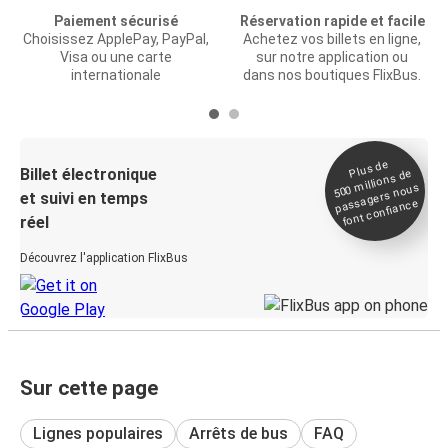
Paiement sécurisé
Réservation rapide et facile
Choisissez ApplePay, PayPal,
Achetez vos billets en ligne,
Visa ou une carte
sur notre application ou
internationale
dans nos boutiques FlixBus.
Plus de
Billet électronique
millions de
500
passagers nous
et suivi en temps
font confiance
réel
Découvrez l'application FlixBus
Sur cette page
Lignes populaires
Arrêts de bus
FAQ