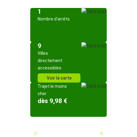
1
Nombre d'arrêts
9
Villes
directement
accessibles
Voir la carte
Trajet le moins
cher
dès 9,98 €