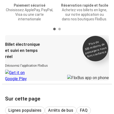
Paiement sécurisé
Réservation rapide et facile
Choisissez ApplePay, PayPal,
Achetez vos billets en ligne,
Visa ou une carte
sur notre application ou
internationale
dans nos boutiques FlixBus.
Plus de
Billet électronique
millions de
500
passagers nous
et suivi en temps
font confiance
réel
Découvrez l'application FlixBus
Sur cette page
Lignes populaires
Arrêts de bus
FAQ