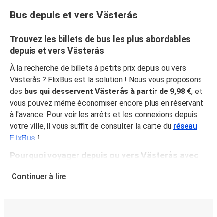
Bus depuis et vers Västerås
Trouvez les billets de bus les plus abordables
depuis et vers Västerås
À la recherche de billets à petits prix depuis ou vers
Västerås ? FlixBus est la solution ! Nous vous proposons
des
bus qui desservent Västerås à partir de 9,98 €
, et
vous pouvez même économiser encore plus en réservant
à l'avance. Pour voir les arrêts et les connexions depuis
votre ville, il vous suffit de consulter la carte du
réseau
FlixBus
!
Pourquoi voyager depuis ou vers Västerås avec
FlixBus
Continuer à lire
En proposant des prix abordables et toutes les
commodités nécessaires, FlixBus offre à sa clientèle une
expérience de voyage optimale. Voyagez