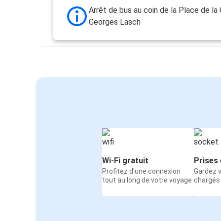
Montpellier
Arrêt de bus au coin de la Place de la
Georges Lasch
Aéroport de Francfort (FRA)
Colmar
Colmar
Aéroport de Bruxelles
Colmar
Florence
Liège
Colmar
Wi-Fi gratuit
Prises 
Profitez d'une connexion
Gardez v
Colmar
tout au long de votre voyage
chargés
Kehl
Annecy