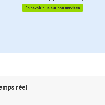
Colmar
En savoir plus sur nos services
Kehl
Colmar
Besançon
Colmar
Prague
Colmar
Colmar
Valence (France)
Namur
temps réel
Colmar
Eindhoven