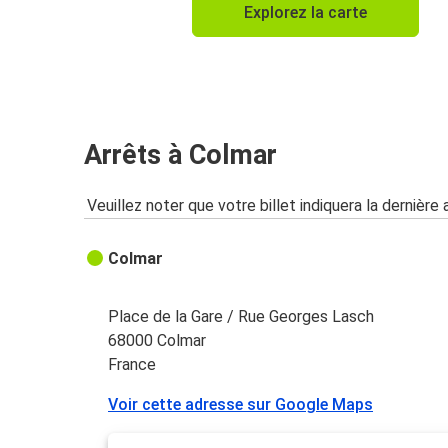
Explorez la carte
Colmar
Colmar
Bruxelles
Colmar
Arrêts à Colmar
Francfort
Veuillez noter que votre billet indiquera la dernière 
Colmar
Marseille
Colmar
Berlin
Colmar
Place de la Gare / Rue Georges Lasch
68000 Colmar
Colmar
France
Belfort
Voir cette adresse sur Google Maps
Colmar