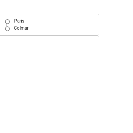
Paris
Colmar
Colmar
Bâle
Mulhouse
Colmar
Lyon
Colmar
Colmar
Aéroport de Bâle EuroAirport
Luxembourg