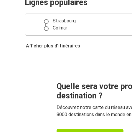
Lignes populaires
Strasbourg
Colmar
Bâle
Afficher plus d'itinéraires
Colmar
Zurich
Colmar
Quelle sera votre pr
Aéroport de Bâle EuroAirport
Colmar
destination ?
Découvrez notre carte du réseau av
Colmar
8000 destinations dans le monde ent
Lyon
Milan