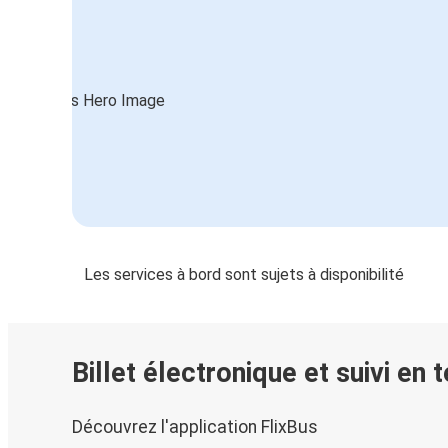
Colmar
Mannheim
Colmar
Stuttgart
Colmar
Colmar
Düsseldorf
Les services à bord sont sujets à disponibilité
Heidelberg
Colmar
Colmar
Billet électronique et suivi en 
Aix-en-Provence
Découvrez l'application FlixBus
Nuremberg