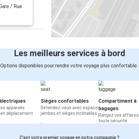
Mannheim
 Gare / Rue
Marseille
Colmar
Colmar
Grenoble
Les meilleurs services à bord
Colmar
Options disponibles pour rendre votre voyage plus confortable :
Dijon
Colmar
Nuremberg
électriques
Sièges confortables
Compartiment à
os appareils
Détendez-vous avec espace
bagages
Colmar
 en déplacement
jambes et sièges inclinables
Rangez vos affaires
Stuttgart
toute sécurité
Aéroport de Paris-Charles de Gaulle
C'est votre premier voyage en notre compagnie ?