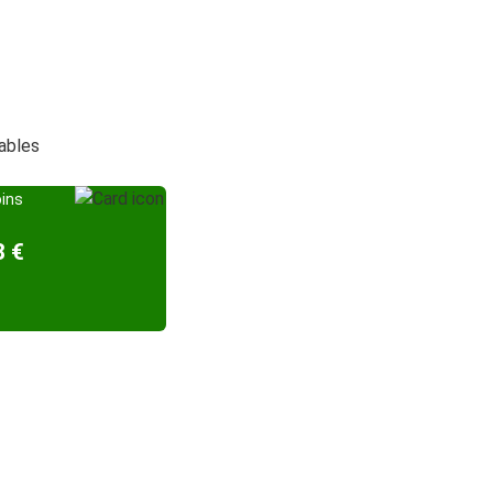
dables
oins
8 €