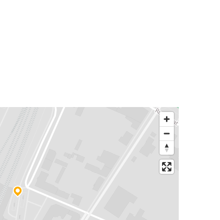
Colmar
Francfort
Colmar
Grenoble
Colmar
Colmar
Amsterdam
Colmar
Milan
Amsterdam
Colmar
Metz