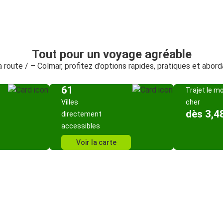
Tout pour un voyage agréable
a route / – Colmar, profitez d’options rapides, pratiques et abor
61
Trajet le m
Villes
cher
dès 3,4
directement
accessibles
Voir la carte