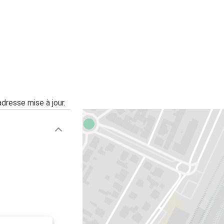
Luxembourg
Karlsruhe
Colmar
Colmar
Karlsruhe
adresse mise à jour.
Montpellier
Colmar
Colmar
Heidelberg
Colmar
Liège
Colmar