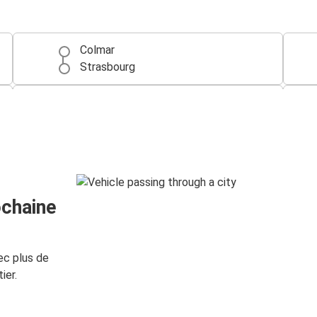
Colmar
Strasbourg
Colmar
Paris
Colmar
Zurich
ochaine
Colmar
Mulhouse
ec plus de
Bruxelles
ier.
Colmar
Colmar