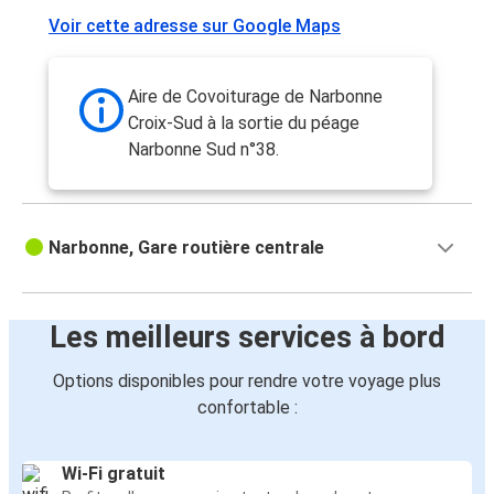
Voir cette adresse sur Google Maps
Narbonne
Aéroport de Toulouse-Blagnac
Aire de Covoiturage de Narbonne
Nice
Croix-Sud à la sortie du péage
Narbonne
Narbonne Sud n°38.
Narbonne
Toulon
Narbonne, Gare routière centrale
Narbonne
Bordeaux
Les meilleurs services à bord
Aéroport de Marseille
Options disponibles pour rendre votre voyage plus
Narbonne
confortable :
Grenoble
Narbonne
Wi-Fi gratuit