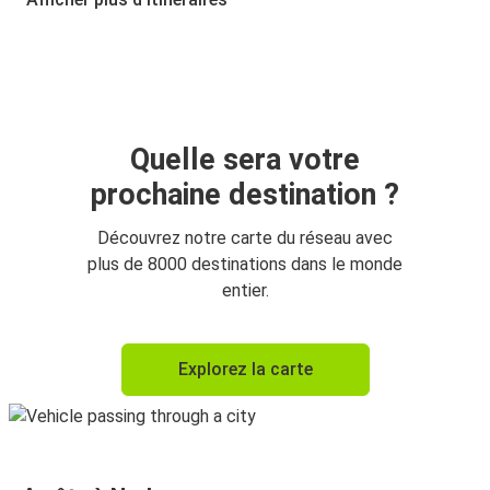
Montpellier
Narbonne
Paris
Narbonne
Quelle sera votre
prochaine destination ?
Narbonne
Paris
Découvrez notre carte du réseau avec
plus de 8000 destinations dans le monde
Narbonne
entier.
Marseille
Lyon
Explorez la carte
Narbonne
Narbonne
Montpellier