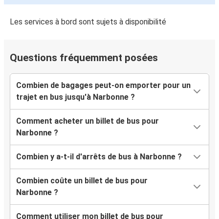
Narbonne
Genève
Les services à bord sont sujets à disponibilité
Béziers
Questions fréquemment posées
Narbonne
Annecy
Combien de bagages peut-on emporter pour un
Narbonne
trajet en bus jusqu'à Narbonne ?
Narbonne
Comment acheter un billet de bus pour
Béziers
Narbonne ?
Narbonne
Combien y a-t-il d'arrêts de bus à Narbonne ?
Carcassonne
Combien coûte un billet de bus pour
Agen
Narbonne ?
Narbonne
Comment utiliser mon billet de bus pour