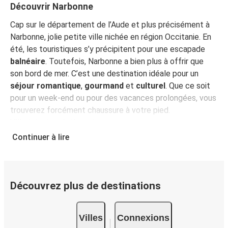
Découvrir Narbonne
Avignon
Narbonne
Cap sur le département de l’Aude et plus précisément à
Narbonne, jolie petite ville nichée en région Occitanie. En
Narbonne
été, les touristiques s’y précipitent pour une escapade
Aix-en-Provence
balnéaire
. Toutefois, Narbonne a bien plus à offrir que
son bord de mer. C’est une destination idéale pour un
Narbonne
séjour romantique
,
gourmand
et
culturel
. Que ce soit
Berlin
pour un week-end ou pour des vacances prolongées, vous
trouverez forcément chaussure à votre pied.
Pau
Ville très touristique
, les vacanciers ne tarissent pas
Narbonne
d’éloge à son sujet. Il faut dire que la petite « héritière de
Continuer à lire
Rome » comme on la surnomme a de quoi séduire.
Ville
Vila Real
Antique
fondée par les Romains, c’est 23 siècles
Narbonne
d’histoire à portée de mains. Un
patrimoine antique et
médiéval exceptionnel
. Entre deux pauses culturelles, la
Découvrez plus de destinations
Gérone
farniente sera au rendez-vous, pas moins de
5km de
Narbonne
sable fin
, rien que pour vous. Narbonne, c’est ce genre de
Villes
Connexions
destination que l’on retrouve avec joie au fil des années,