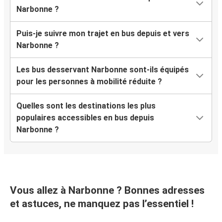
Aix-en-Provence
Narbonne ?
Narbonne
Puis-je suivre mon trajet en bus depuis et vers
Bayonne
Narbonne ?
Narbonne
Les bus desservant Narbonne sont-ils équipés
pour les personnes à mobilité réduite ?
Narbonne
Aéroport de Marseille
Quelles sont les destinations les plus
populaires accessibles en bus depuis
Narbonne
Narbonne ?
Cannes
Narbonne
Nîmes
Vous allez à Narbonne ? Bonnes adresses
Aéroport de Toulouse-Blagnac
et astuces, ne manquez pas l’essentiel !
Narbonne