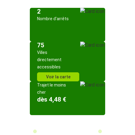
2
Nombre d'arrêts
75
Villes
directement
accessibles
Voir la carte
Trajet le moins
cher
dès 4,48 €