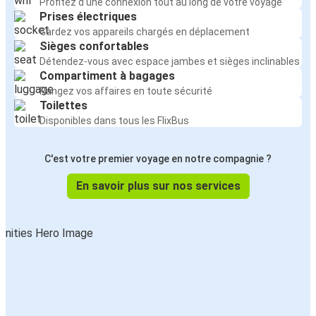
Profitez d'une connexion tout au long de votre voyage
Prises électriques
Narbonne
Gardez vos appareils chargés en déplacement
Agen
Sièges confortables
Détendez-vous avec espace jambes et sièges inclinables
Narbonne
Compartiment à bagages
Torres Novas
Rangez vos affaires en toute sécurité
Toilettes
Narbonne
Disponibles dans tous les FlixBus
Bilbao
C'est votre premier voyage en notre compagnie ?
Narbonne
En savoir plus sur nos services
Annecy
Toulon
Narbonne
Narbonne
Bayonne