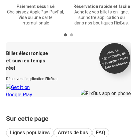
Paiement sécurisé
Réservation rapide et facile
Choisissez ApplePay, PayPal,
Achetez vos billets en ligne,
Visa ou une carte
sur notre application ou
internationale
dans nos boutiques FlixBus.
Plus de
Billet électronique
millions de
500
passagers nous
et suivi en temps
font confiance
réel
Découvrez l'application FlixBus
Sur cette page
Lignes populaires
Arrêts de bus
FAQ