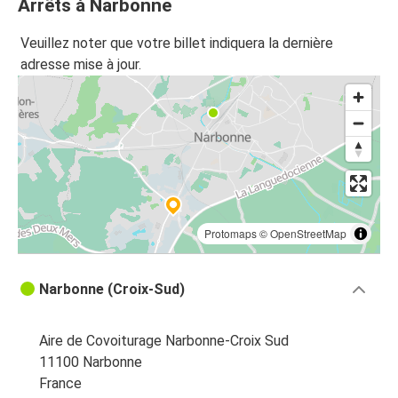
Arrêts à Narbonne
Narbonne
Veuillez noter que votre billet indiquera la dernière
Lyon
adresse mise à jour.
Marseille
Narbonne
Bordeaux
Narbonne
Narbonne
Protomaps
©
OpenStreetMap
Nice
Narbonne (Croix-Sud)
Narbonne
Grenoble
Aire de Covoiturage Narbonne-Croix Sud
Carcassonne
11100 Narbonne
Narbonne
France